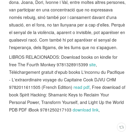
dona. Joana, Dori, Ivonne i Val, entre moltes altres persones,
van participar en una concentració que no expressava
només rebuig, sinó també por i cansament davant d'una
situació, en el fons, no tan llunyana per a cap d'elles. Perquè
el senyal de la violència, aparent o invisible, pot aparéixer en
qualsevol racó. Com també hi pot aparéixer el senyal de
l'esperança, dels lligams, de les llums que no s'apaguen.
LIBROS RELACIONADOS: Download books on kindle for
free The Fourth Monkey 9781328915399
site
,
Téléchargement gratuit d'epub books L'inconnu du Pacifique
- L'extraordinaire voyage du Capitaine Cook DJVU CHM
9782011611505 (French Edition)
read pdf
, Free download of
book Spirit Hacking: Shamanic Keys to Reclaim Your
Personal Power, Transform Yourself, and Light Up the World
PDB PDF iBook 9781250217103
download link
,