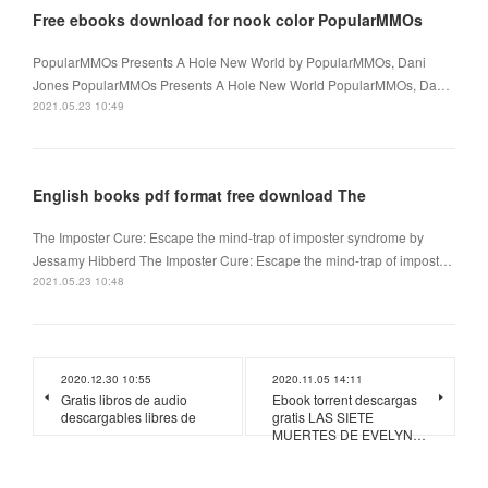
Free ebooks download for nook color PopularMMOs
PopularMMOs Presents A Hole New World by PopularMMOs, Dani
Jones PopularMMOs Presents A Hole New World PopularMMOs, Da…
2021.05.23 10:49
English books pdf format free download The
The Imposter Cure: Escape the mind-trap of imposter syndrome by
Jessamy Hibberd The Imposter Cure: Escape the mind-trap of impost…
2021.05.23 10:48
2020.12.30 10:55
2020.11.05 14:11
Gratis libros de audio
Ebook torrent descargas
descargables libres de
gratis LAS SIETE
MUERTES DE EVELYN…