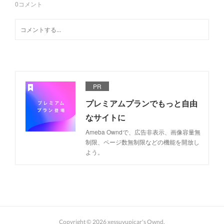
0
コメント
PR
プレミアムプランでもっと自由
なサイトに
Ameba Owndで、広告非表示、画像容量無
制限、ページ数無制限などの機能を開放し
よう。
Copyright ©
2026
xessuvupicar's Ownd
.