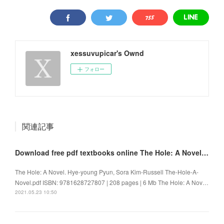
xessuvupicar's Ownd
フォロー
関連記事
Download free pdf textbooks online The Hole: A Novel 9781628727807
The Hole: A Novel. Hye-young Pyun, Sora Kim-Russell The-Hole-A-
Novel.pdf ISBN: 9781628727807 | 208 pages | 6 Mb The Hole: A Nov…
2021.05.23 10:50