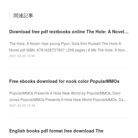
関連記事
Download free pdf textbooks online The Hole: A Novel 9781628727807
The Hole: A Novel. Hye-young Pyun, Sora Kim-Russell The-Hole-A-
Novel.pdf ISBN: 9781628727807 | 208 pages | 6 Mb The Hole: A Nov…
2021.05.23 10:50
Free ebooks download for nook color PopularMMOs
PopularMMOs Presents A Hole New World by PopularMMOs, Dani
Jones PopularMMOs Presents A Hole New World PopularMMOs, Da…
2021.05.23 10:49
English books pdf format free download The