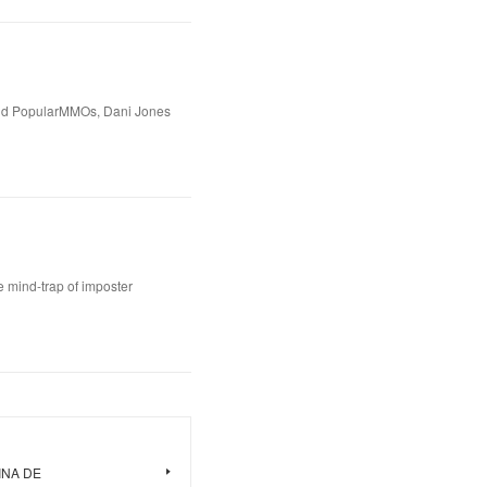
ld PopularMMOs, Dani Jones
 mind-trap of imposter
CINA DE