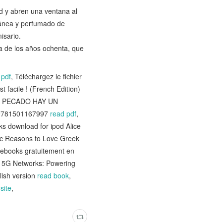
d y abren una ventana al
ránea y perfumado de
isario.
ata de los años ochenta, que
 pdf
, Téléchargez le fichier
t facile ! (French Edition)
ADA PECADO HAY UN
2 9781501167997
read pdf
,
ks download for ipod Alice
ic Reasons to Love Greek
 ebooks gratuitement en
d 5G Networks: Powering
lish version
read book
,
8
site
,