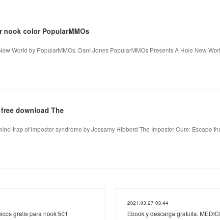
r nook color PopularMMOs
New World by PopularMMOs, Dani Jones PopularMMOs Presents A Hole New Wor
 free download The
mind-trap of imposter syndrome by Jessamy Hibberd The Imposter Cure: Escape the
2021.03.27 03:44
nicos gratis para nook 501
Ebook y descarga gratuita. MEDI