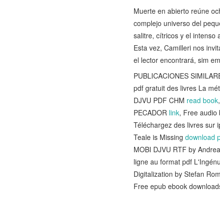
Muerte en abierto reúne oc
complejo universo del pequ
salitre, cítricos y el inten
Esta vez, Camilleri nos invi
el lector encontrará, sim 
PUBLICACIONES SIMILARES:
pdf gratuit des livres La mét
DJVU PDF CHM
read book
PECADOR
link
, Free audio
Téléchargez des livres sur 
Teale is Missing
download p
MOBI DJVU RTF by Andrea Ma
ligne au format pdf L'Ingén
Digitalization by Stefan R
Free epub ebook downloads