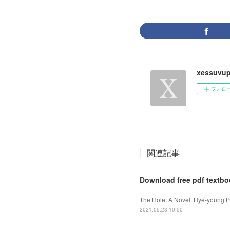
xessuvup
フォロ
関連記事
Download free pdf textbo
The Hole: A Novel. Hye-young P
2021.05.23 10:50