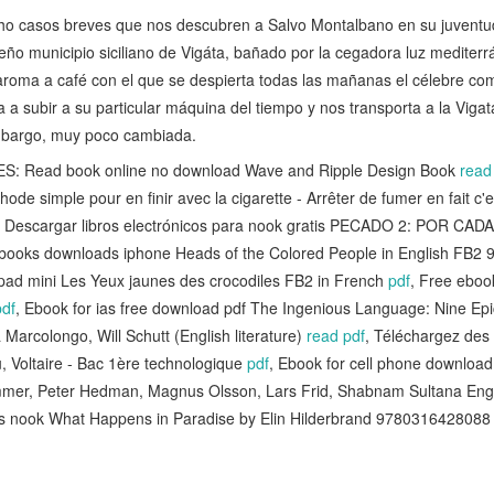
ho casos breves que nos descubren a Salvo Montalbano en su juventu
eño municipio siciliano de Vigáta, bañado por la cegadora luz mediter
so aroma a café con el que se despierta todas las mañanas el célebre com
ta a subir a su particular máquina del tiempo y nos transporta a la Vig
embargo, muy poco cambiada.
 Read book online no download Wave and Ripple Design Book
read
hode simple pour en finir avec la cigarette - Arrêter de fumer en fait c'es
, Descargar libros electrónicos para nook gratis PECADO 2: POR C
 books downloads iphone Heads of the Colored People in English FB
ipad mini Les Yeux jaunes des crocodiles FB2 in French
pdf
, Free eboo
df
, Ebook for ias free download pdf The Ingenious Language: Nine Ep
rcolongo, Will Schutt (English literature)
read pdf
, Téléchargez des
u, Voltaire - Bac 1ère technologique
pdf
, Ebook for cell phone downloa
ommer, Peter Hedman, Magnus Olsson, Lars Frid, Shabnam Sultana Eng
 nook What Happens in Paradise by Elin Hilderbrand 978031642808